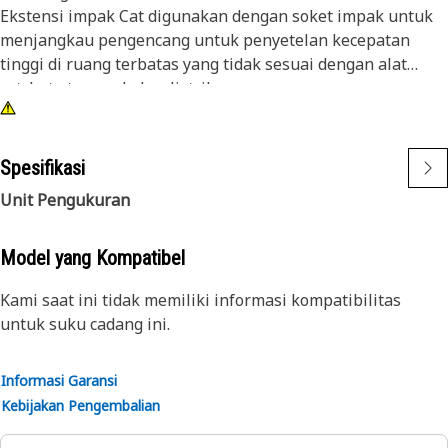
Ekstensi impak Cat digunakan dengan soket impak untuk
menjangkau pengencang untuk penyetelan kecepatan
tinggi di ruang terbatas yang tidak sesuai dengan alat
ratchet atau perkakas listrik.
Atribut:
• Penggerak 1/2 inci, ekstensi impak baja 3 inci
Spesifikasi
• Memiliki desain pin untuk menahan soket
Unit Pengukuran
• Lapisan akhir oksida hitam
Model yang Kompatibel
Kami saat ini tidak memiliki informasi kompatibilitas
untuk suku cadang ini.
Informasi Garansi
Kebijakan Pengembalian