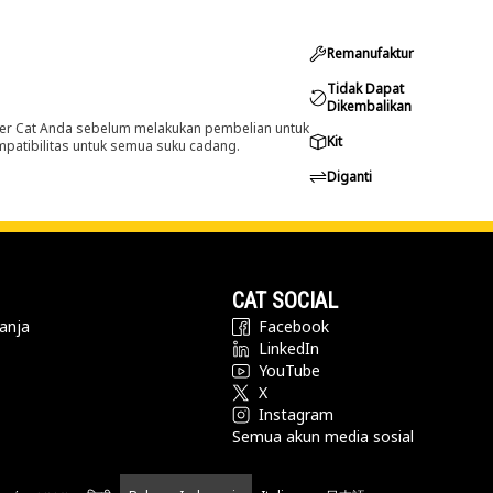
Remanufaktur
Tidak Dapat
Dikembalikan
er Cat Anda sebelum melakukan pembelian untuk
Kit
ompatibilitas untuk semua suku cadang.
Diganti
CAT SOCIAL
anja
Facebook
LinkedIn
YouTube
X
Instagram
Semua akun media sosial