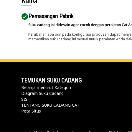
Kunci
Pemasangan Pabrik
Suku cadang ini didesain agar cocok dengan peralatan Cat A
Perubahan apa pun pada konfigurasi produsen dapat menyeb
memastikan suku cadang ini sesuai untuk peralatan Anda dala
TEMUKAN SUKU CADANG
Belanja menurut Kategori
Diagram Suku Cadang
SIS
TENTANG SUKU CADANG CAT
Peta Situs