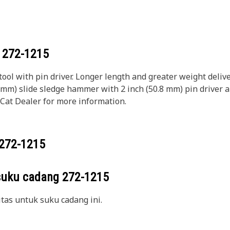
g
272-1215
tool with pin driver. Longer length and greater weight deli
762 mm) slide sledge hammer with 2 inch (50.8 mm) pin driver 
 Cat Dealer for more information.
272-1215
suku cadang
272-1215
itas untuk suku cadang ini.