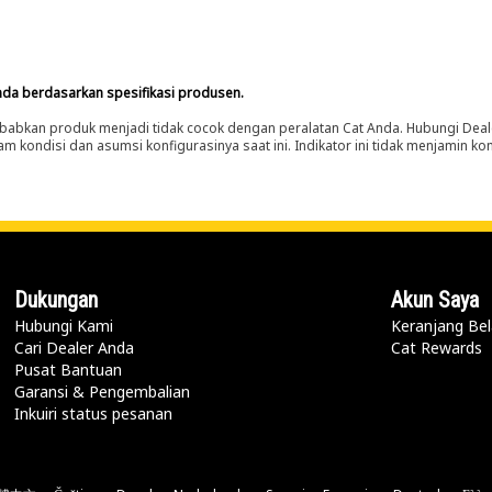
nda berdasarkan spesifikasi produsen.
abkan produk menjadi tidak cocok dengan peralatan Cat Anda. Hubungi Deal
m kondisi dan asumsi konfigurasinya saat ini. Indikator ini tidak menjamin k
Dukungan
Akun Saya
Hubungi Kami
Keranjang Bel
Cari Dealer Anda
Cat Rewards
Pusat Bantuan
Garansi & Pengembalian
Inkuiri status pesanan