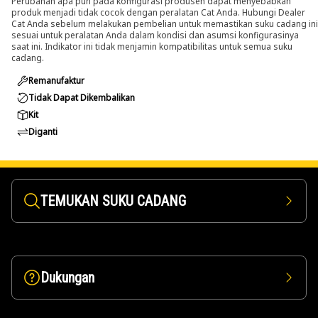
Perubahan apa pun pada konfigurasi produsen dapat menyebabkan
produk menjadi tidak cocok dengan peralatan Cat Anda. Hubungi Dealer
Cat Anda sebelum melakukan pembelian untuk memastikan suku cadang ini
sesuai untuk peralatan Anda dalam kondisi dan asumsi konfigurasinya
saat ini. Indikator ini tidak menjamin kompatibilitas untuk semua suku
cadang.
Remanufaktur
Tidak Dapat Dikembalikan
Kit
Diganti
TEMUKAN SUKU CADANG
Dukungan