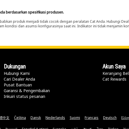
nda berdasarkan spesifikasi produsen.
abkan produk menjadi tidak cocok dengan peralatan Cat Anda. Hubungi Deal
m kondisi dan asumsi konfigurasinya saat ini. Indikator ini tidak menjamin k
Dukungan
Akun Saya
Hubungi Kami
Keranjang Bel
Cari Dealer Anda
Cat Rewards
Pusat Bantuan
Garansi & Pengembalian
Inkuiri status pesanan
體中文
Čeština
Dansk
Nederlands
Suomi
Français
Deutsch
Ελλη