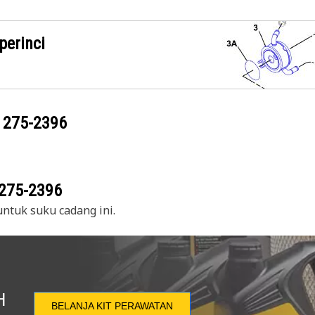
perinci
g
275-2396
275-2396
ntuk suku cadang ini.
H
BELANJA KIT PERAWATAN