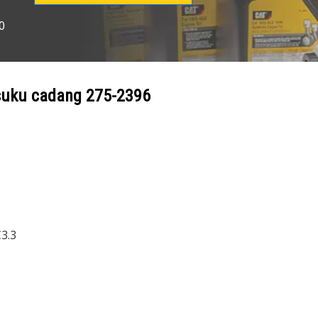
0
suku cadang
275-2396
3.3