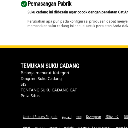
Pemasangan Pabrik
Suku cadang ini didesain agar cocok dengan peralatan Cat A
Perubahan apa pun pada konfigurasi produsen dapat menyeb
memastikan suku cadang ini sesuai untuk peralatan Anda dala
TEMUKAN SUKU CADANG
Belanja menurut Kategori
Diagram Suku Cadang
SIS
TENTANG SUKU CADANG CAT
Peta Situs
United States English
العربية
বাংলা
Български
简体中文
繁