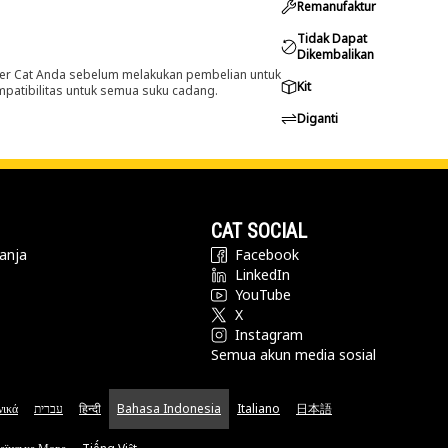
Remanufaktur
Tidak Dapat
Dikembalikan
er Cat Anda sebelum melakukan pembelian untuk
Kit
ompatibilitas untuk semua suku cadang.
Diganti
CAT SOCIAL
anja
Facebook
LinkedIn
YouTube
X
Instagram
Semua akun media sosial
νικά
עברית
हिन्दी
Bahasa Indonesia
Italiano
日本語