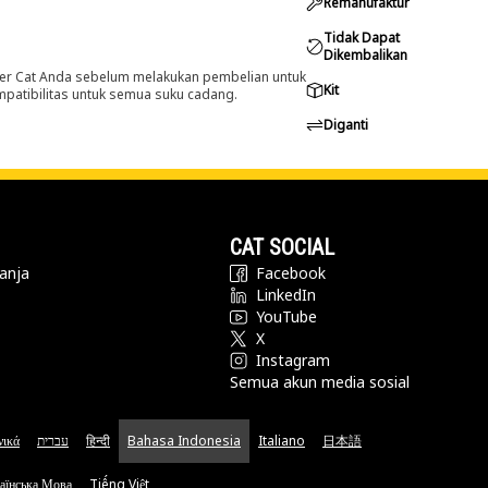
Remanufaktur
Tidak Dapat
Dikembalikan
er Cat Anda sebelum melakukan pembelian untuk
Kit
ompatibilitas untuk semua suku cadang.
Diganti
CAT SOCIAL
anja
Facebook
LinkedIn
YouTube
X
Instagram
Semua akun media sosial
νικά
עברית
हिन्दी
Bahasa Indonesia
Italiano
日本語
аїнська Мова
Tiếng Việt