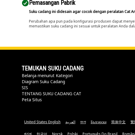
Pemasangan Pabrik
Suku cadang ini didesain agar cocok dengan peralatan Cat A
Perubahan apa pun pada konfigurasi produsen dapat menyeb
memastikan suku cadang ini sesuai untuk peralatan Anda dala
TEMUKAN SUKU CADANG
Belanja menurut Kategori
Diagram Suku Cadang
SIS
TENTANG SUKU CADANG CAT
Peta Situs
United States English
العربية
বাংলা
Български
简体中文
繁
ಕನ್ನಡ
한국어
Norsk
Polski
Português Do Brasil
Român