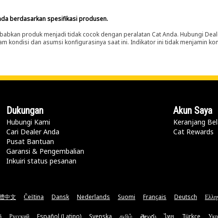
nda berdasarkan spesifikasi produsen.
abkan produk menjadi tidak cocok dengan peralatan Cat Anda. Hubungi Deal
m kondisi dan asumsi konfigurasinya saat ini. Indikator ini tidak menjamin k
Dukungan
Akun Saya
Hubungi Kami
Keranjang Bel
Cari Dealer Anda
Cat Rewards
Pusat Bantuan
Garansi & Pengembalian
Inkuiri status pesanan
體中文
Čeština
Dansk
Nederlands
Suomi
Français
Deutsch
Ελλη
ă
Русский
Español (Latino)
Svenska
தமிழ்
తెలుగు
ไทย
Türkçe
Укр