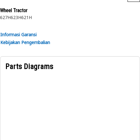
Didesain untuk digunakan dalam kondisi yang sangat
berat.
Wheel Tractor
627H
623H
621H
Informasi Garansi
Kebijakan Pengembalian
Parts Diagrams