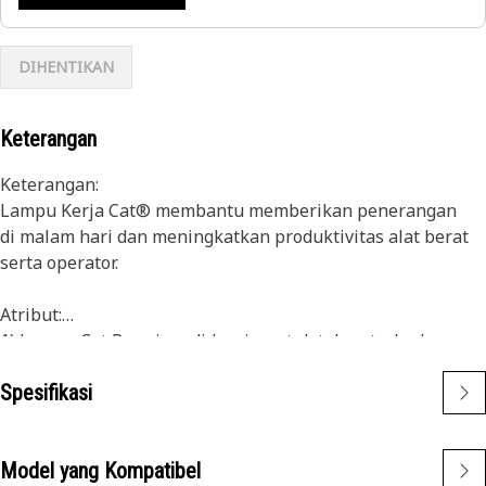
DIHENTIKAN
Keterangan
Keterangan:
Lampu Kerja Cat® membantu memberikan penerangan
di malam hari dan meningkatkan produktivitas alat berat
serta operator.
Atribut:
1) Lampu Cat Premium didesain untuk tahan terhadap
tingkat getaran yang tinggi dari alat berat besar dan kecil
Spesifikasi
2)Lampu Cat dapat disesuaikan dengan alat berat lain di
armada Anda, dan dapat diretrofit ke alat berat lama
Model yang Kompatibel
Aplikasi: