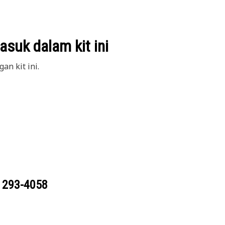
suk dalam kit ini
an kit ini.
g
293-4058