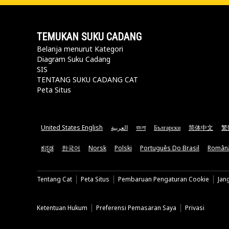
TEMUKAN SUKU CADANG
Belanja menurut Kategori
Diagram Suku Cadang
SIS
TENTANG SUKU CADANG CAT
Peta Situs
United States English
العربية
বাংলা
Български
简体中文
繁
ಕನ್ನಡ
한국어
Norsk
Polski
Português Do Brasil
Român
Tentang Cat
Peta Situs
Pembaruan Pengaturan Cookie
Jan
Ketentuan Hukum
Preferensi Pemasaran Saya
Privasi