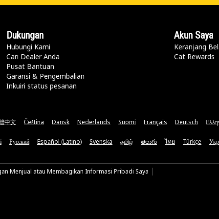
Dukungan
Akun Saya
Hubungi Kami
Keranjang Bel
Cari Dealer Anda
Cat Rewards
Pusat Bantuan
Garansi & Pengembalian
Inkuiri status pesanan
體中文
Čeština
Dansk
Nederlands
Suomi
Français
Deutsch
Ελλη
ă
Русский
Español (Latino)
Svenska
தமிழ்
తెలుగు
ไทย
Türkçe
Укр
gan Menjual atau Membagikan Informasi Pribadi Saya