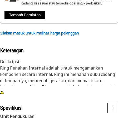
cadang ini sesuai atau tersedia opsi untuk perbaikan.
Tambah Peralatan
Silakan masuk untuk melihat harga pelanggan
Keterangan
Deskripsi:
Ring Penahan Internal adalah untuk mengamankan
komponen secara internal. Ring ini menahan suku cadang
di tempatnya, mencegah gerakan, dan memastikan
integritas perakitan. Dirancang untuk daya tahan, ring ini
berkontribusi pada kinerja perakitan yang stabil. Perannya
dalam menjaga komponen diposisikan dengan kencang
adalah untuk mencegah terlepasnya komponen dan
Spesifikasi
mempertahankan fungsi yang tepat.
Unit Pengukuran