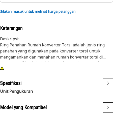
Silakan masuk untuk melihat harga pelanggan
Keterangan
Deskripsi:
Ring Penahan Rumah Konverter Torsi adalah jenis ring
penahan yang digunakan pada konverter torsi untuk
mengamankan dan menahan rumah konverter torsi di
tempatnya. Ring ini adalah ring eksternal yang cocok
dengan alur atau ceruk pada permukaan luar rumah
konverter torsi, memberikan retensi dan mencegah
gerakan aksial rumah selama pengoperasian.
Spesifikasi
Unit Pengukuran
Atribut:
• Memastikan kecocokan yang ketat dan andal.
• Dirancang untuk menahan gaya dan beban maksimum.
Model yang Kompatibel
• Tidak korosif.