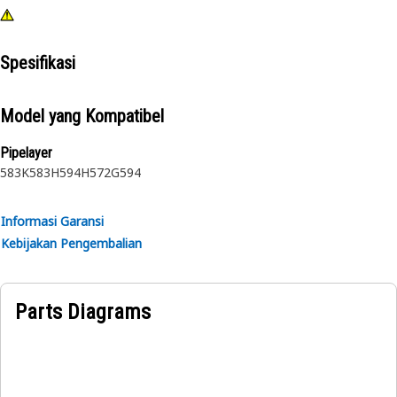
Spesifikasi
Model yang Kompatibel
Pipelayer
583K
583H
594H
572G
594
Informasi Garansi
Kebijakan Pengembalian
Parts Diagrams