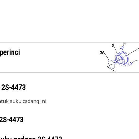
perinci
g
2S-4473
uk suku cadang ini.
2S-4473