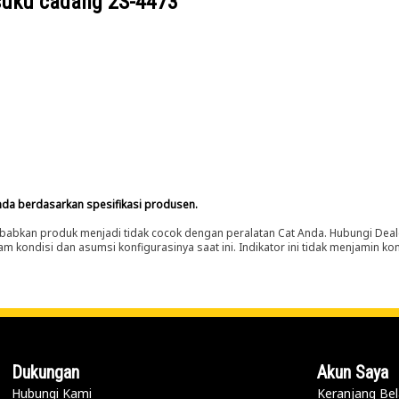
suku cadang
2S-4473
nda berdasarkan spesifikasi produsen.
abkan produk menjadi tidak cocok dengan peralatan Cat Anda. Hubungi Deal
m kondisi dan asumsi konfigurasinya saat ini. Indikator ini tidak menjamin k
Dukungan
Akun Saya
Hubungi Kami
Keranjang Bel