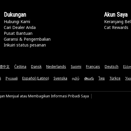
Dukungan
Akun Saya
Hubungi Kami
Keranjang Bel
Cari Dealer Anda
Cat Rewards
Pusat Bantuan
Garansi & Pengembalian
Inkuiri status pesanan
體中文
Čeština
Dansk
Nederlands
Suomi
Français
Deutsch
Ελλη
ă
Русский
Español (Latino)
Svenska
தமிழ்
తెలుగు
ไทย
Türkçe
Укр
gan Menjual atau Membagikan Informasi Pribadi Saya