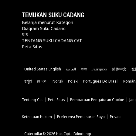
TEMUKAN SUKU CADANG
Belanja menurut Kategori
Diagram Suku Cadang
SIS
TENTANG SUKU CADANG CAT
Peta Situs
United States English
العربية
বাংলা
Български
简体中文
繁
ಕನ್ನಡ
한국어
Norsk
Polski
Português Do Brasil
Român
Tentang Cat
Peta Situs
Pembaruan Pengaturan Cookie
Jan
Ketentuan Hukum
Preferensi Pemasaran Saya
Privasi
Caterpillar© 2026 Hak Cipta Dilindungi