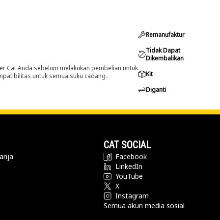
Remanufaktur
Tidak Dapat
Dikembalikan
er Cat Anda sebelum melakukan pembelian untuk
Kit
ompatibilitas untuk semua suku cadang.
Diganti
CAT SOCIAL
anja
Facebook
LinkedIn
YouTube
X
Instagram
Semua akun media sosial