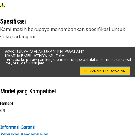
Spesifikasi
Kami masih berupaya menambahkan spesifikasi untuk
suku cadang ini.
WAKTUNYA MELAKUKAN PERAWATAN?
KAMI MEMBUATNYA MUDAH
Tersedia kit perawatan lengkap menurut tipe peralatan, termasuk interval
250, 500, dan 1000 jam.
BELANJA KIT PERAWATAN
Model yang Kompatibel
Genset
C9
Informasi Garansi
Kebijakan Pengembalian