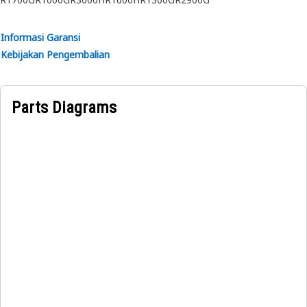
suku cadang, ampere, dan koneksi Pemutus Arus pada
struktur alat berat.
Informasi Garansi
Kebijakan Pengembalian
Parts Diagrams