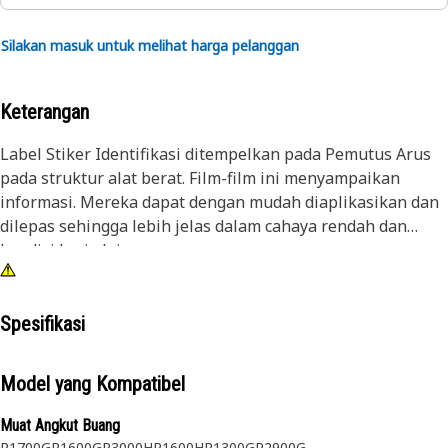
Silakan masuk untuk melihat harga pelanggan
Keterangan
Label Stiker Identifikasi ditempelkan pada Pemutus Arus
pada struktur alat berat. Film-film ini menyampaikan
informasi. Mereka dapat dengan mudah diaplikasikan dan
dilepas sehingga lebih jelas dalam cahaya rendah dan
kondisi kerja lainnya.
Atribut:
• Dicetak dengan latar belakang Hitam dan teks putih
Spesifikasi
untuk visibilitas model yang lebih baik
• Tidak terkelupas seiring waktu
Model yang Kompatibel
Aplikasi:
Muat Angkut Buang
Label Stiker Identifikasi membantu mengetahui nomor
R1700G
R1600G
R3000H
R1600H
R1300G
R2900G