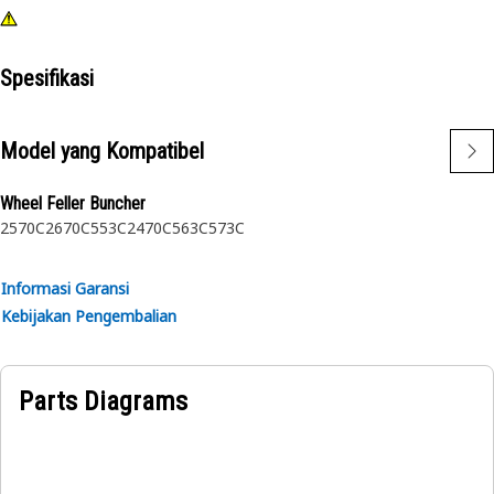
Spesifikasi
Model yang Kompatibel
Wheel Feller Buncher
2570C
2670C
553C
2470C
563C
573C
Informasi Garansi
Kebijakan Pengembalian
Parts Diagrams