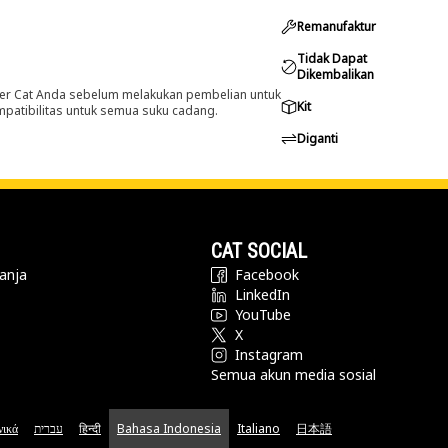
Remanufaktur
Tidak Dapat
Dikembalikan
er Cat Anda sebelum melakukan pembelian untuk
Kit
ompatibilitas untuk semua suku cadang.
Diganti
CAT SOCIAL
anja
Facebook
LinkedIn
YouTube
X
Instagram
Semua akun media sosial
νικά
עברית
हिन्दी
Bahasa Indonesia
Italiano
日本語