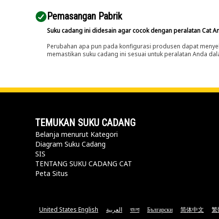
Pemasangan Pabrik
Suku cadang ini didesain agar cocok dengan peralatan Cat A
Perubahan apa pun pada konfigurasi produsen dapat menyeb
memastikan suku cadang ini sesuai untuk peralatan Anda dala
TEMUKAN SUKU CADANG
Belanja menurut Kategori
Diagram Suku Cadang
SIS
TENTANG SUKU CADANG CAT
Peta Situs
United States English
العربية
বাংলা
Български
简体中文
繁