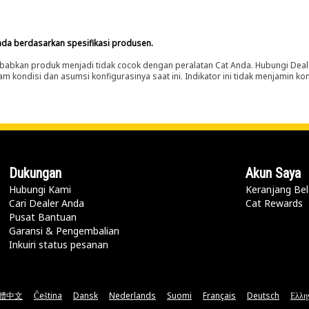
nda berdasarkan spesifikasi produsen.
abkan produk menjadi tidak cocok dengan peralatan Cat Anda. Hubungi Deal
m kondisi dan asumsi konfigurasinya saat ini. Indikator ini tidak menjamin k
Dukungan
Akun Saya
Hubungi Kami
Keranjang Bel
Cari Dealer Anda
Cat Rewards
Pusat Bantuan
Garansi & Pengembalian
Inkuiri status pesanan
體中文
Čeština
Dansk
Nederlands
Suomi
Français
Deutsch
Ελλη