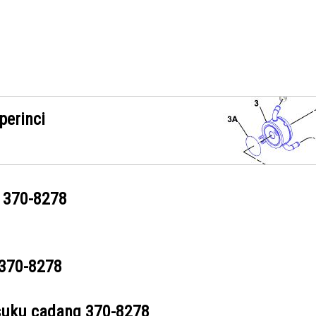
perinci
g
370-8278
370-8278
suku cadang
370-8278