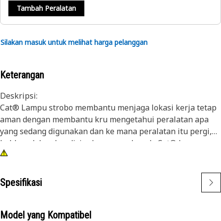
Tambah Peralatan
Silakan masuk untuk melihat harga pelanggan
Keterangan
Deskripsi:
Cat® Lampu strobo membantu menjaga lokasi kerja tetap
aman dengan membantu kru mengetahui peralatan apa
yang sedang digunakan dan ke mana peralatan itu pergi,
bahkan dalam kondisi cahaya yang buruk. Cat® Lampu
strobo juga menawarkan lampu ekstra terang yang
membantu berfungsi sebagai indikator peringatan. Lampu
strobo ini tahan getaran dan dapat menahan hampir
Spesifikasi
semua kondisi di lokasi kerja.
Cerah dan tahan lama, strobo Cat dipasang ke berbagai
alat berat, besar dan kecil, serta dapat dipasang agar pas
Model yang Kompatibel