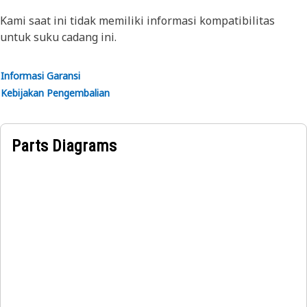
dengan alat berat yang lebih tua.
Kami saat ini tidak memiliki informasi kompatibilitas
Atribut:
untuk suku cadang ini.
• Sorot biru
• 12-24V
• Dasar dasar 3-baut
Informasi Garansi
• Konektor DT pigtail
Kebijakan Pengembalian
Aplikasi:
• Aplikasi dengan getaran tinggi
• Berbagai alat berat Cat
Parts Diagrams