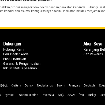
abkan produk menjadi tidak cocok dengan peralatan Cat Anda. Hubungi Deal
m kondisi dan asumsi konfigurasinya saat ini. Indikator ini tidak menjamin k
Dukungan
Akun Saya
Hubungi Kami
Keranjang Bel
Cari Dealer Anda
Cat Rewards
Pusat Bantuan
Garansi & Pengembalian
Inkuiri status pesanan
體中文
Čeština
Dansk
Nederlands
Suomi
Français
Deutsch
Ελλη
ă
Русский
Español (Latino)
Svenska
தமிழ்
తెలుగు
ไทย
Türkçe
Укр