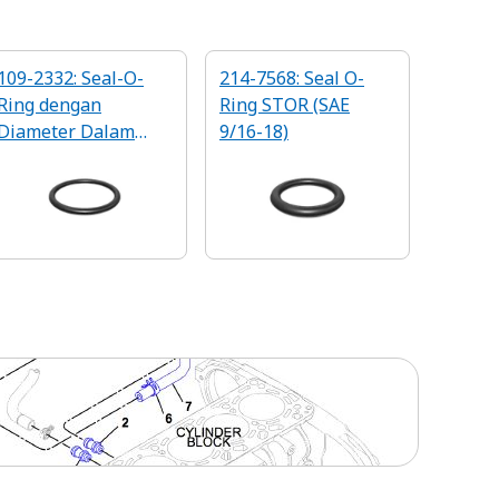
109-2332: Seal-O-
214-7568: Seal O-
Ring dengan
Ring STOR (SAE
Diameter Dalam
9/16-18)
56,52 mm