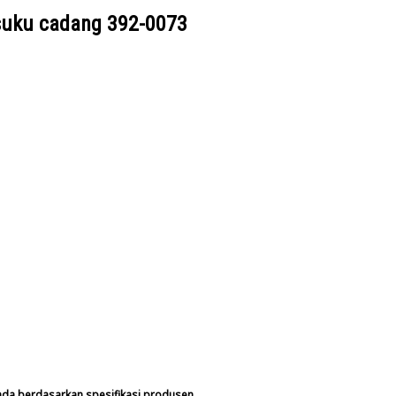
suku cadang
392-0073
nda berdasarkan spesifikasi produsen.