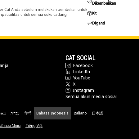
Dikembalikan
er Cat Anda sebelum melakukan pembelian untuk
Kit
ompatibilitas untuk semua suku cadang.
Diganti
CAT SOCIAL
anja
Facebook
LinkedIn
YouTube
X
Instagram
Semua akun media sosial
νικά
עברית
हिन्दी
Bahasa Indonesia
Italiano
日本語
аїнська Мова
Tiếng Việt