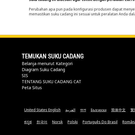
Perubahan apa pun pada konfigurasi produsen dapat menyeb
memastikan suku cadang ini sesuai untuk peralatan Anda dala
TEMUKAN SUKU CADANG
Belanja menurut Kategori
Diagram Suku Cadang
SIS
TENTANG SUKU CADANG CAT
Peta Situs
United States English
العربية
বাংলা
Български
简体中文
繁
ಕನ್ನಡ
한국어
Norsk
Polski
Português Do Brasil
Român