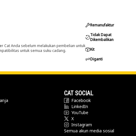
Remanufaktur
Tidak Dapat
Dikembalikan
er Cat Anda sebelum melakukan pembelian untuk
Kit
ompatibilitas untuk semua suku cadang.
Diganti
CAT SOCIAL
anja
Facebook
LinkedIn
YouTube
X
Instagram
Semua akun media sosial