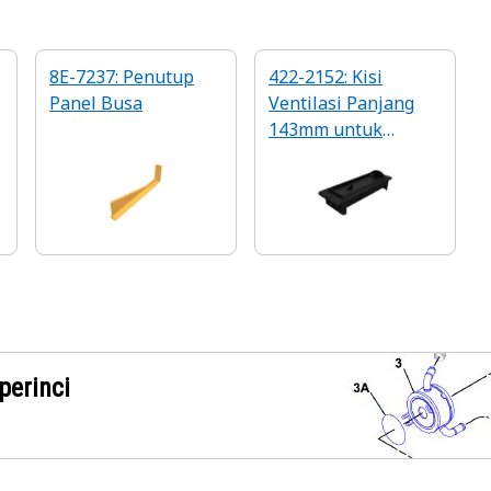
8E-7237: Penutup
422-2152: Kisi
Panel Busa
Ventilasi Panjang
143mm untuk
saluran distributor
panas
perinci