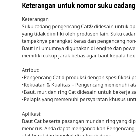
Keterangan untuk nomor suku cadan
Keterangan:
Suku cadang pengencang Cat® didesain untuk apli
yang tidak dimiliki oleh produsen lain. Suku cad
tampaknya perangkat keras dan pengencang non-Ca
Baut ini umumnya digunakan di engine dan powert
memiliki cukup jarak bebas agar baut kepala hex
Atribut:
•Pengencang Cat diproduksi dengan spesifikasi p
•Kekuatan & Kualitas – Pengencang memenuhi at
•Baut, mur, dan ring Cat didesain untuk bekerja
•Pelapis yang memenuhi persyaratan khusus untuk
Aplikasi:
Baut Cat beserta pasangan mur dan ring yang di
menerus. Anda dapat mengandalkan Pengencang C
alat berat dan bengkel di seluruh dunia.