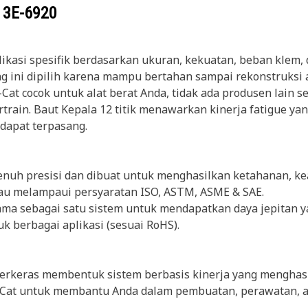
g
3E-6920
kasi spesifik berdasarkan ukuran, kekuatan, beban klem, d
ang ini dipilih karena mampu bertahan sampai rekonstruksi 
t cocok untuk alat berat Anda, tidak ada produsen lain s
rain. Baut Kepala 12 titik menawarkan kinerja fatigue yan
 dapat terpasang.
enuh presisi dan dibuat untuk menghasilkan ketahanan, ke
au melampaui persyaratan ISO, ASTM, ASME & SAE.
 sama sebagai satu sistem untuk mendapatkan daya jepitan
 berbagai aplikasi (sesuai RoHS).
perkeras membentuk sistem berbasis kinerja yang menghasi
at untuk membantu Anda dalam pembuatan, perawatan, at