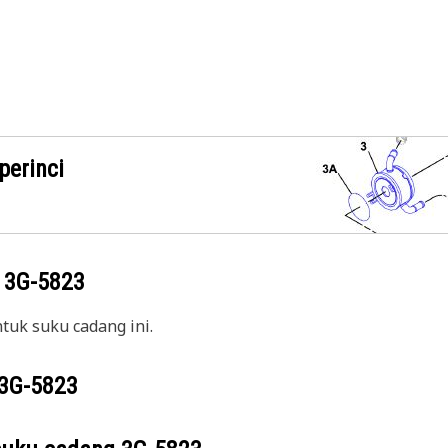
perinci
g
3G-5823
uk suku cadang ini.
3G-5823