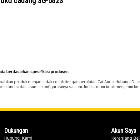
suku cadang
3G-5823
nda berdasarkan spesifikasi produsen.
abkan produk menjadi tidak cocok dengan peralatan Cat Anda. Hubungi Deal
m kondisi dan asumsi konfigurasinya saat ini. Indikator ini tidak menjamin k
Dukungan
Akun Saya
Hubungi Kami
Keranjang Bel