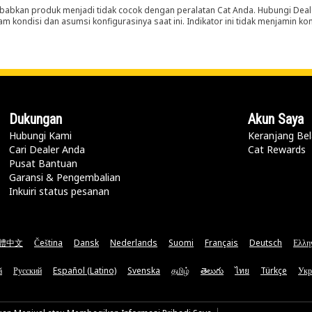
abkan produk menjadi tidak cocok dengan peralatan Cat Anda. Hubungi Deal
m kondisi dan asumsi konfigurasinya saat ini. Indikator ini tidak menjamin k
Dukungan
Akun Saya
Hubungi Kami
Keranjang Bel
Cari Dealer Anda
Cat Rewards
Pusat Bantuan
Garansi & Pengembalian
Inkuiri status pesanan
體中文
Čeština
Dansk
Nederlands
Suomi
Français
Deutsch
Ελλη
ă
Русский
Español (Latino)
Svenska
தமிழ்
తెలుగు
ไทย
Türkçe
Укр