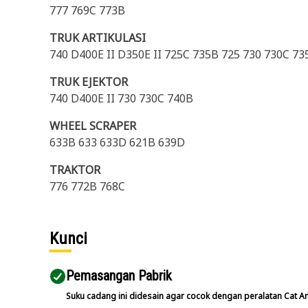
777 769C 773B
TRUK ARTIKULASI
740 D400E II D350E II 725C 735B 725 730 730C 73
TRUK EJEKTOR
740 D400E II 730 730C 740B
WHEEL SCRAPER
633B 633 633D 621B 639D
TRAKTOR
776 772B 768C
Kunci
Pemasangan Pabrik
Suku cadang ini didesain agar cocok dengan peralatan Cat A