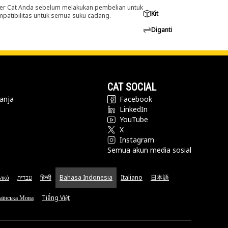
er Cat Anda sebelum melakukan pembelian untuk
Kit
ompatibilitas untuk semua suku cadang.
Diganti
CAT SOCIAL
anja
Facebook
LinkedIn
YouTube
X
Instagram
Semua akun media sosial
νικά
עברית
हिन्दी
Bahasa Indonesia
Italiano
日本語
аїнська Мова
Tiếng Việt