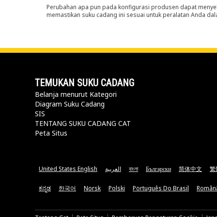
Perubahan apa pun pada konfigurasi produsen dapat menyeb
memastikan suku cadang ini sesuai untuk peralatan Anda dala
TEMUKAN SUKU CADANG
Belanja menurut Kategori
Diagram Suku Cadang
SIS
TENTANG SUKU CADANG CAT
Peta Situs
United States English
العربية
বাংলা
Български
简体中文
繁
ಕನ್ನಡ
한국어
Norsk
Polski
Português Do Brasil
Român