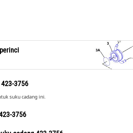
perinci
g
423-3756
uk suku cadang ini.
423-3756