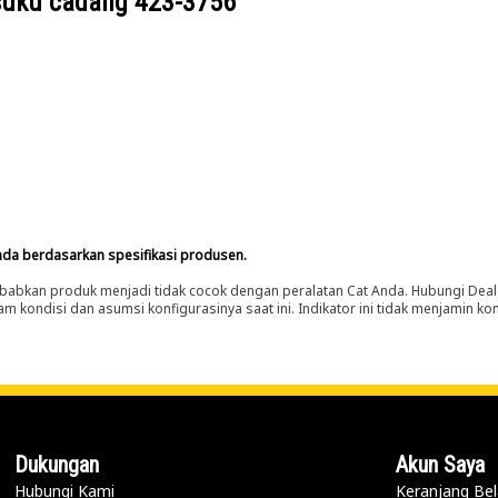
suku cadang
423-3756
nda berdasarkan spesifikasi produsen.
abkan produk menjadi tidak cocok dengan peralatan Cat Anda. Hubungi Deal
m kondisi dan asumsi konfigurasinya saat ini. Indikator ini tidak menjamin k
Dukungan
Akun Saya
Hubungi Kami
Keranjang Bel