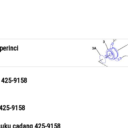
perinci
g
425-9158
425-9158
suku cadang
425-9158