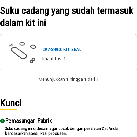
untuk servis, perbaikan, dan penggantian suku cadang
Suku cadang yang sudah termasuk
guna menghubungkan dan mengencangkan katup
hidraulik.
dalam kit ini
297-8490: KIT SEAL
Kuantitas
:
1
Menunjukkan 1 hingga 1 dari 1
Kunci
Pemasangan Pabrik
Suku cadang ini didesain agar cocok dengan peralatan Cat Anda
berdasarkan spesifikasi produsen.