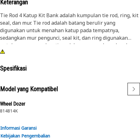
Keterangan
Tie Rod 4 Katup Kit Bank adalah kumpulan tie rod, ring, kit
seal, dan mur. Tie rod adalah batang berulir yang
digunakan untuk menahan katup pada tempatnya,
sedangkan mur pengunci, seal kit, dan ring digunakan
untuk mengencangkan tie rod dan mencegahnya kendur
selama pengoperasian. Ini memberikan stabilitas,
keselarasan, dan dukungan struktural pada katup
hidraulik, memastikan berfungsinya katup.
Spesifikasi
Atribut:
Model yang Kompatibel
• Tahan terhadap beban berat, getaran, dan kondisi
operasi yang keras
Wheel Dozer
• Dilengkapi dengan resistansi keausan dan kekuatan yang
814
814K
baik
Aplikasi:
Informasi Garansi
Tie Rod 4 Katup Tepi Kit memberikan solusi yang andal
Kebijakan Pengembalian