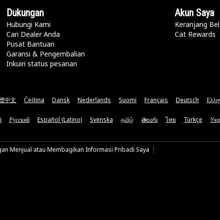
Dukungan
Akun Saya
Hubungi Kami
Keranjang Bel
Cari Dealer Anda
Cat Rewards
Pusat Bantuan
Garansi & Pengembalian
Inkuiri status pesanan
體中文
Čeština
Dansk
Nederlands
Suomi
Français
Deutsch
Ελλη
ă
Русский
Español (Latino)
Svenska
தமிழ்
తెలుగు
ไทย
Türkçe
Укр
gan Menjual atau Membagikan Informasi Pribadi Saya