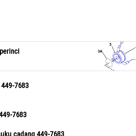
perinci
g
449-7683
449-7683
suku cadang
449-7683