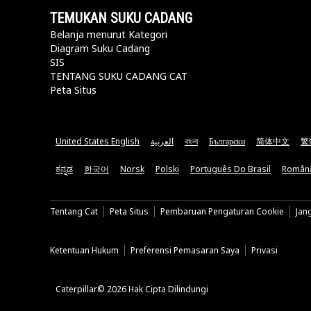
TEMUKAN SUKU CADANG
Belanja menurut Kategori
Diagram Suku Cadang
SIS
TENTANG SUKU CADANG CAT
Peta Situs
United States English
العربية
বাংলা
Български
简体中文
繁
ಕನ್ನಡ
한국어
Norsk
Polski
Português Do Brasil
Român
Tentang Cat
Peta Situs
Pembaruan Pengaturan Cookie
Jan
Ketentuan Hukum
Preferensi Pemasaran Saya
Privasi
Caterpillar© 2026 Hak Cipta Dilindungi