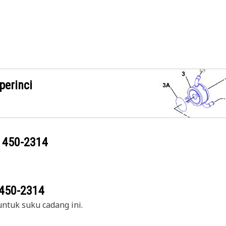
perinci
g
450-2314
450-2314
ntuk suku cadang ini.