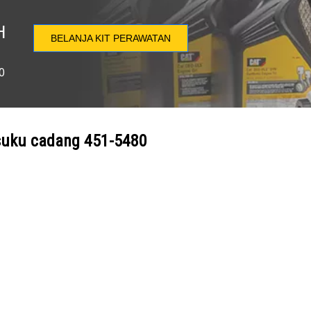
H
BELANJA KIT PERAWATAN
0
suku cadang
451-5480