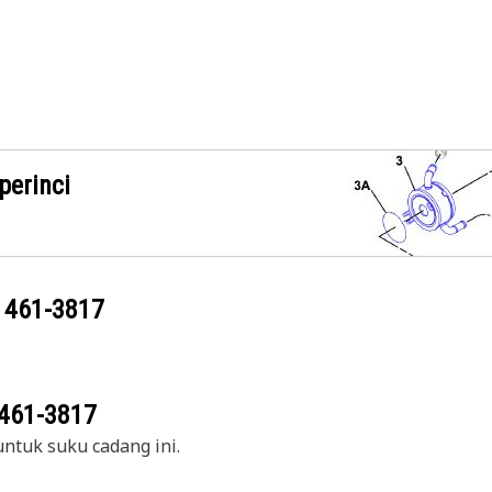
perinci
g
461-3817
461-3817
ntuk suku cadang ini.