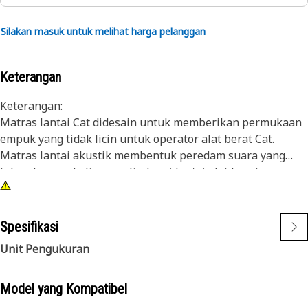
Silakan masuk untuk melihat harga pelanggan
Keterangan
Keterangan:
Matras lantai Cat didesain untuk memberikan permukaan
empuk yang tidak licin untuk operator alat berat Cat.
Matras lantai akustik membentuk peredam suara yang
tahan lama sekaligus melindungi lantai alat berat.
Atribut:
• Warna: Abu-abu Gelap
Spesifikasi
• Isolasi akustik dalam bentuk karpet berlaminasi
Unit Pengukuran
• Memberikan permukaan keausan tahan lama yang anti-
selip dan tahan terhadap abrasi
• Mudah dibersihkan dengan sabun dan air
Model yang Kompatibel
• Tahan terhadap bahan bakar, oli, dan air