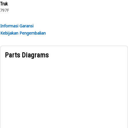
Truk
797F
Aplikasi:
Digunakan sebagai penutup lantai dalam ruang operator
pada alat berat Cat.
Informasi Garansi
Kebijakan Pengembalian
Parts Diagrams