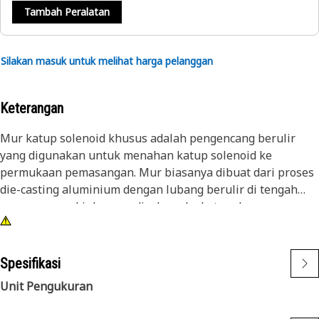
Tambah Peralatan
Silakan masuk untuk melihat harga pelanggan
Keterangan
Mur katup solenoid khusus adalah pengencang berulir
yang digunakan untuk menahan katup solenoid ke
permukaan pemasangan. Mur biasanya dibuat dari proses
die-casting aluminium dengan lubang berulir di tengah
yang memungkinkannya disekrup ke katup dan
mencegahnya bergerak atau kendur selama
pengoperasian.
Spesifikasi
Atribut:
Unit Pengukuran
Dilengkapi dengan sisipan karet yang membantu meredam
getaran