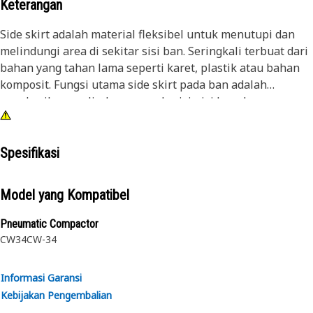
Keterangan
Side skirt adalah material fleksibel untuk menutupi dan
melindungi area di sekitar sisi ban. Seringkali terbuat dari
bahan yang tahan lama seperti karet, plastik atau bahan
komposit. Fungsi utama side skirt pada ban adalah
memberikan perlindungan pada sisi-sisi ban dan sumur
roda dari serpihan jalan, air, dan elemen lingkungan
lainnya.
Spesifikasi
Atribut:
• Membantu merampingkan flash elemen yang tidak
Model yang Kompatibel
diinginkan di atas roda
• Menutupi dan melindungi area di sekitar sisi ban
Pneumatic Compactor
CW34
CW-34
Aplikasi:
Side Skirt digunakan pada ban skirt di rangka untuk
Informasi Garansi
melindungi ban dari kotoran, debu dan serpihan, dan juga
Kebijakan Pengembalian
dari air dan elemen eksternal lainnya.