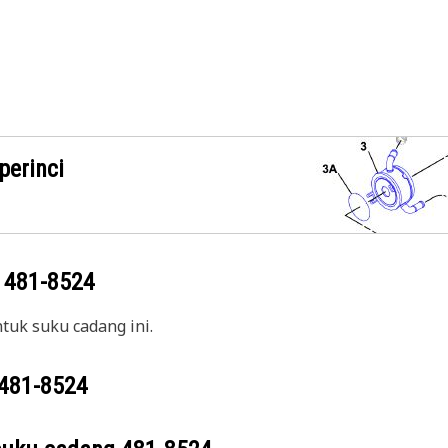
perinci
g
481-8524
uk suku cadang ini.
481-8524