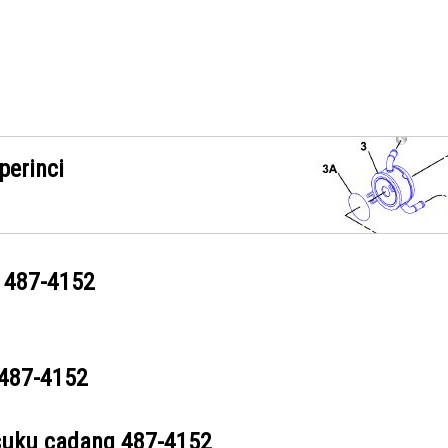
perinci
g
487-4152
487-4152
suku cadang
487-4152