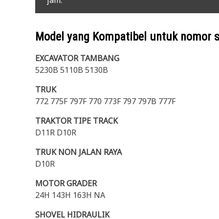
jam.
Model yang Kompatibel untuk nomor 
EXCAVATOR TAMBANG
5230B 5110B 5130B
TRUK
772 775F 797F 770 773F 797 797B 777F
TRAKTOR TIPE TRACK
D11R D10R
TRUK NON JALAN RAYA
D10R
MOTOR GRADER
24H 143H 163H NA
SHOVEL HIDRAULIK