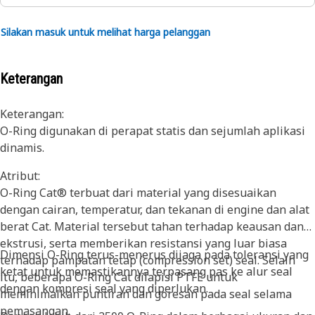
Silakan masuk untuk melihat harga pelanggan
Keterangan
Keterangan:
O-Ring digunakan di perapat statis dan sejumlah aplikasi
dinamis.
Atribut:
O-Ring Cat® terbuat dari material yang disesuaikan
dengan cairan, temperatur, dan tekanan di engine dan alat
berat Cat. Material tersebut tahan terhadap keausan dan
ekstrusi, serta memberikan resistansi yang luar biasa
Dimensi O-Ring terus-menerus dijaga pada toleransi yang
terhadap pampatan tetap (compression set) seal. Selain
ketat untuk memastikannya terpasang pas ke alur seal
itu, beberapa O-Ring Cat dilapisi PTFE untuk
dengan kompresi seal yang diperlukan.
meminimalkan puntiran dan goresan pada seal selama
pemasangan.