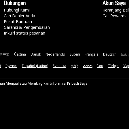
Dukungan
Akun Saya
Hubungi Kami
Keranjang Bel
Cari Dealer Anda
Cat Rewards
Pusat Bantuan
Garansi & Pengembalian
Inkuiri status pesanan
體中文
Čeština
Dansk
Nederlands
Suomi
Français
Deutsch
Ελλη
ă
Русский
Español (Latino)
Svenska
தமிழ்
తెలుగు
ไทย
Türkçe
Укр
gan Menjual atau Membagikan Informasi Pribadi Saya