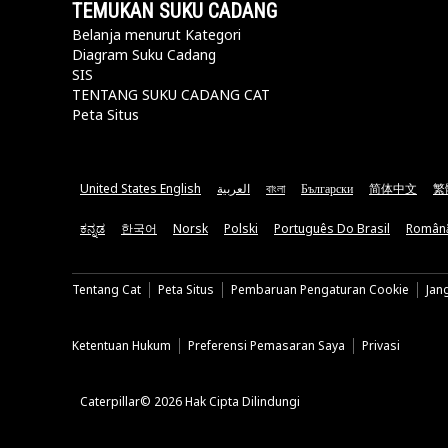
TEMUKAN SUKU CADANG
Belanja menurut Kategori
Diagram Suku Cadang
SIS
TENTANG SUKU CADANG CAT
Peta Situs
United States English
العربية
বাংলা
Български
简体中文
繁
ಕನ್ನಡ
한국어
Norsk
Polski
Português Do Brasil
Român
Tentang Cat
Peta Situs
Pembaruan Pengaturan Cookie
Jan
Ketentuan Hukum
Preferensi Pemasaran Saya
Privasi
Caterpillar© 2026 Hak Cipta Dilindungi