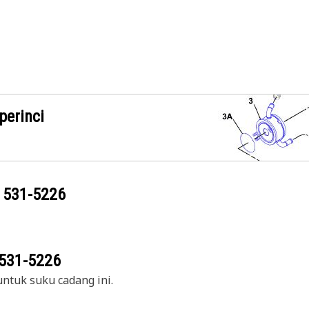
perinci
g
531-5226
531-5226
ntuk suku cadang ini.