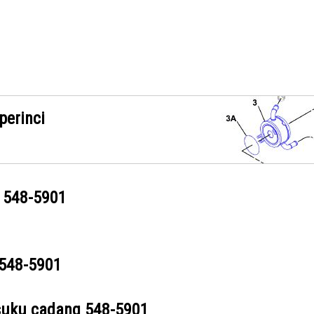
perinci
g
548-5901
548-5901
suku cadang
548-5901