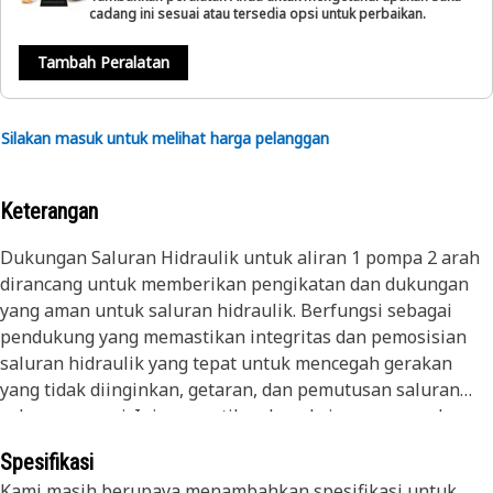
cadang ini sesuai atau tersedia opsi untuk perbaikan.
Tambah Peralatan
Silakan masuk untuk melihat harga pelanggan
Keterangan
Dukungan Saluran Hidraulik untuk aliran 1 pompa 2 arah
dirancang untuk memberikan pengikatan dan dukungan
yang aman untuk saluran hidraulik. Berfungsi sebagai
pendukung yang memastikan integritas dan pemosisian
saluran hidraulik yang tepat untuk mencegah gerakan
yang tidak diinginkan, getaran, dan pemutusan saluran
selama operasi. Ini memastikan koneksi yang aman dan
stabil, memungkinkan aliran cairan hidraulik yang efisien
Spesifikasi
untuk memberi daya pada komponen hidraulik. Penopang
Kami masih berupaya menambahkan spesifikasi untuk