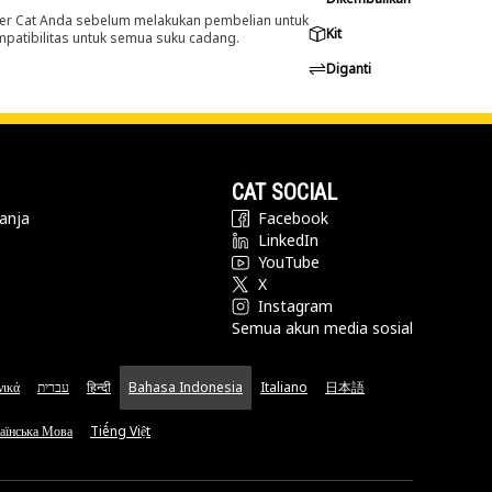
er Cat Anda sebelum melakukan pembelian untuk
Kit
ompatibilitas untuk semua suku cadang.
Diganti
CAT SOCIAL
anja
Facebook
LinkedIn
YouTube
X
Instagram
Semua akun media sosial
νικά
עברית
हिन्दी
Bahasa Indonesia
Italiano
日本語
аїнська Мова
Tiếng Việt