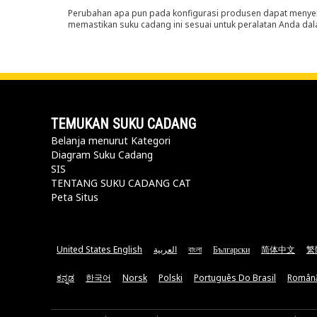
Perubahan apa pun pada konfigurasi produsen dapat menyeb
memastikan suku cadang ini sesuai untuk peralatan Anda dala
TEMUKAN SUKU CADANG
Belanja menurut Kategori
Diagram Suku Cadang
SIS
TENTANG SUKU CADANG CAT
Peta Situs
United States English
العربية
বাংলা
Български
简体中文
繁
ಕನ್ನಡ
한국어
Norsk
Polski
Português Do Brasil
Român