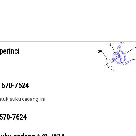
perinci
g
570-7624
uk suku cadang ini.
570-7624