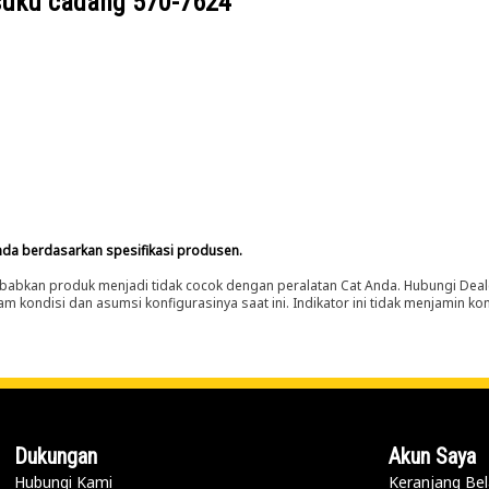
suku cadang
570-7624
nda berdasarkan spesifikasi produsen.
abkan produk menjadi tidak cocok dengan peralatan Cat Anda. Hubungi Deal
m kondisi dan asumsi konfigurasinya saat ini. Indikator ini tidak menjamin k
Dukungan
Akun Saya
Hubungi Kami
Keranjang Bel