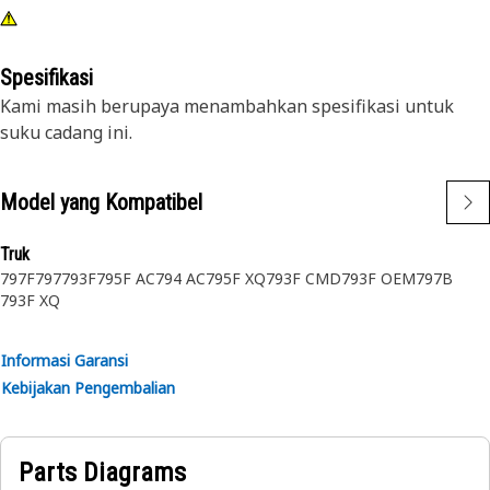
Spesifikasi
Kami masih berupaya menambahkan spesifikasi untuk
suku cadang ini.
Model yang Kompatibel
Truk
797F
797
793F
795F AC
794 AC
795F XQ
793F CMD
793F OEM
797B
793F XQ
Informasi Garansi
Kebijakan Pengembalian
Parts Diagrams