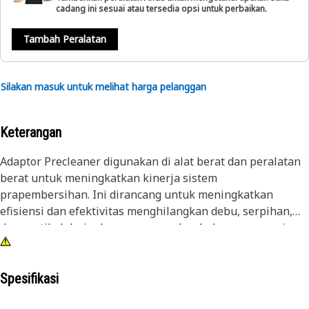
cadang ini sesuai atau tersedia opsi untuk perbaikan.
Tambah Peralatan
Silakan masuk untuk melihat harga pelanggan
Keterangan
Adaptor Precleaner digunakan di alat berat dan peralatan
berat untuk meningkatkan kinerja sistem
prapembersihan. Ini dirancang untuk meningkatkan
efisiensi dan efektivitas menghilangkan debu, serpihan,
dan partikel dari udara yang masuk sebelum mencapai
sistem pemasukan udara engine.
Atribut:
Spesifikasi
• Mampu menangani volume udara yang dibutuhkan