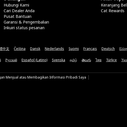
Hubungi Kami
Keranjang Bel
Cari Dealer Anda
Cat Rewards
Pusat Bantuan
Garansi & Pengembalian
Inkuiri status pesanan
體中文
Čeština
Dansk
Nederlands
Suomi
Français
Deutsch
Ελλη
ă
Русский
Español (Latino)
Svenska
தமிழ்
తెలుగు
ไทย
Türkçe
Укр
gan Menjual atau Membagikan Informasi Pribadi Saya