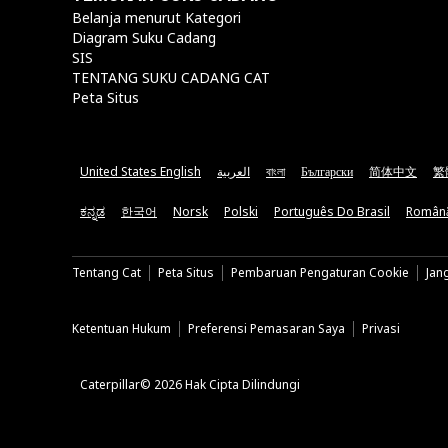
Belanja menurut Kategori
Diagram Suku Cadang
SIS
TENTANG SUKU CADANG CAT
Peta Situs
United States English
العربية
বাংলা
Български
简体中文
繁
ಕನ್ನಡ
한국어
Norsk
Polski
Português Do Brasil
Român
Tentang Cat
Peta Situs
Pembaruan Pengaturan Cookie
Jan
Ketentuan Hukum
Preferensi Pemasaran Saya
Privasi
Caterpillar© 2026 Hak Cipta Dilindungi