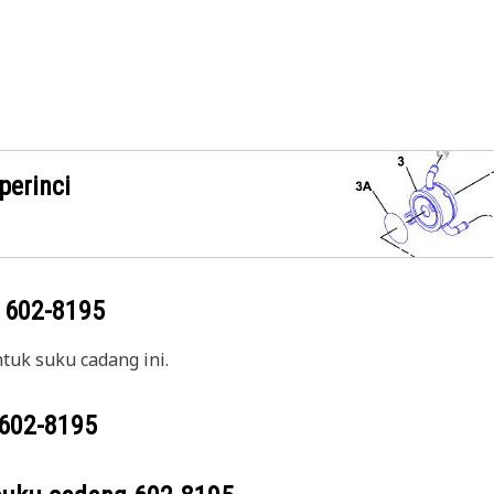
perinci
g
602-8195
uk suku cadang ini.
602-8195