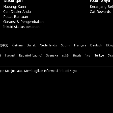
Dukungan
Akun Saya
Hubungi Kami
Keranjang Bel
Cari Dealer Anda
Cat Rewards
Pusat Bantuan
Garansi & Pengembalian
Inkuiri status pesanan
體中文
Čeština
Dansk
Nederlands
Suomi
Français
Deutsch
Ελλη
ă
Русский
Español (Latino)
Svenska
தமிழ்
తెలుగు
ไทย
Türkçe
Укр
gan Menjual atau Membagikan Informasi Pribadi Saya