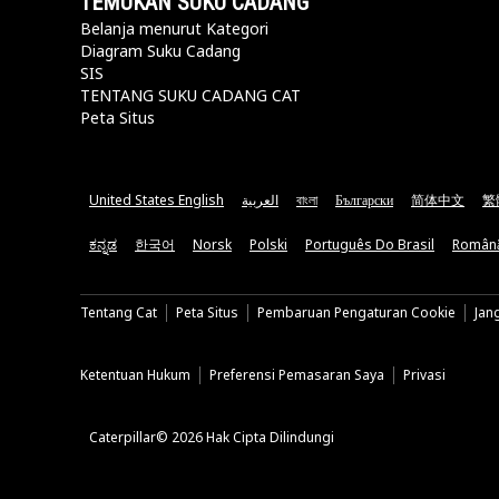
TEMUKAN SUKU CADANG
Belanja menurut Kategori
Diagram Suku Cadang
SIS
TENTANG SUKU CADANG CAT
Peta Situs
United States English
العربية
বাংলা
Български
简体中文
繁
ಕನ್ನಡ
한국어
Norsk
Polski
Português Do Brasil
Român
Tentang Cat
Peta Situs
Pembaruan Pengaturan Cookie
Jan
Ketentuan Hukum
Preferensi Pemasaran Saya
Privasi
Caterpillar© 2026 Hak Cipta Dilindungi