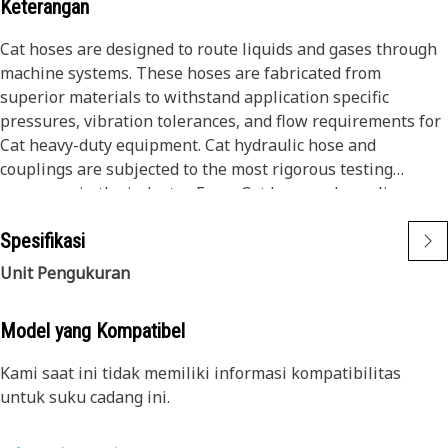
Keterangan
Cat hoses are designed to route liquids and gases through
machine systems. These hoses are fabricated from
superior materials to withstand application specific
pressures, vibration tolerances, and flow requirements for
Cat heavy-duty equipment. Cat hydraulic hose and
couplings are subjected to the most rigorous testing
processes in the industry. Every Cat hose and coupling
combination is tested as a system to ensure a perfect fit
Spesifikasi
that yields maximum safety and dependability.
Unit Pengukuran
Model yang Kompatibel
Kami saat ini tidak memiliki informasi kompatibilitas
untuk suku cadang ini.