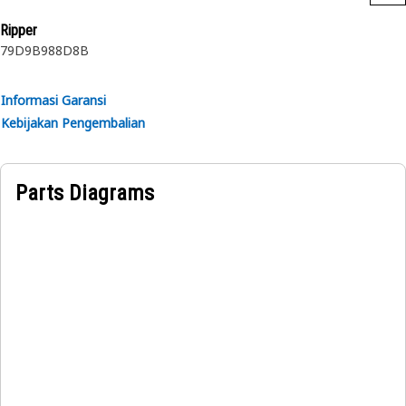
Ripper
7
9D
9B
9
8
8D
8B
Informasi Garansi
Kebijakan Pengembalian
Parts Diagrams